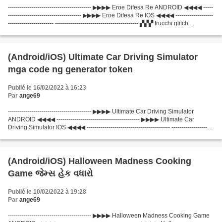
------------------------------------------ ▶▶▶▶ Eroe Difesa Re ANDROID ◀◀◀◀ -----
------------------------------------- ▶▶▶▶ Eroe Difesa Re IOS ◀◀◀◀ -------------------
----------------------- ------------------------------------------ ▞▞▞ trucchi glitch...
(Android/iOS) Ultimate Car Driving Simulator
mga code ng generator token
Publié le 16/02/2022 à 16:23
Par
ange69
------------------------------------------ ▶▶▶▶ Ultimate Car Driving Simulator
ANDROID ◀◀◀◀ ------------------------------------------ ▶▶▶▶ Ultimate Car
Driving Simulator IOS ◀◀◀◀ ------------------------------------------ ---------------------
---------------------...
(Android/iOS) Halloween Madness Cooking
Game જેમ્સ હેક વધારો
Publié le 10/02/2022 à 19:28
Par
ange69
------------------------------------------ ▶▶▶▶ Halloween Madness Cooking Game