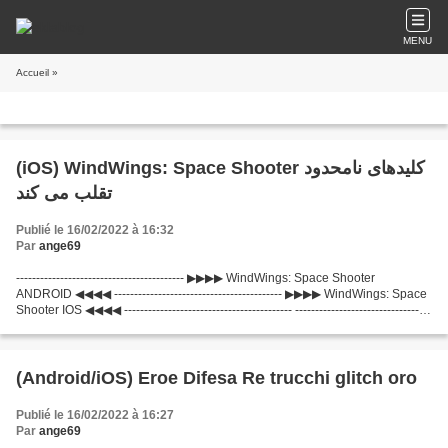
MENU
Accueil
»
(iOS) WindWings: Space Shooter کلیدهای نامحدود
تقلب می کند
Publié le 16/02/2022 à 16:32
Par
ange69
------------------------------------------ ▶▶▶▶ WindWings: Space Shooter
ANDROID ◀◀◀◀ ------------------------------------------ ▶▶▶▶ WindWings: Space
Shooter IOS ◀◀◀◀ ------------------------------------------ ----------------------------------
--------...
(Android/iOS) Eroe Difesa Re trucchi glitch oro
Publié le 16/02/2022 à 16:27
Par
ange69